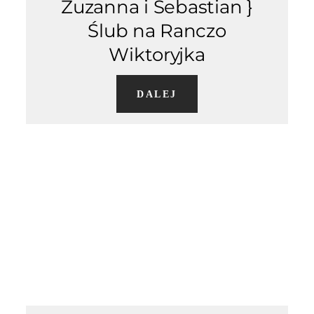
Zuzanna i Sebastian }
KONTAKT
Ślub na Ranczo
Wiktoryjka
DALEJ