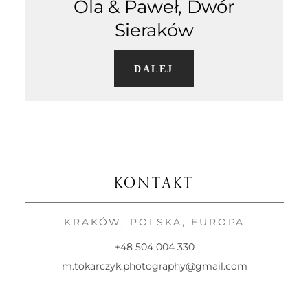
Ola & Paweł, Dwór
KONTAKT
Sieraków
DALEJ
KONTAKT
KRAKÓW, POLSKA, EUROPA
+48 504 004 330
m.tokarczyk.photography@gmail.com